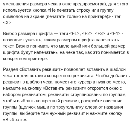
уменьшения размера чека в окне предпросмотра), для этого
используется кнопка «Не печатать строку или группу
символов на экране (печатать только на принтере)» - тэг
<X>.
Выбор размера шрифта — тэги
<F1>, <F2>, <F3>
и
<F
4
>
-
позволяет указать, каким размером шрифта напечатать
текст. Важно понимать что маленький или большой размер
шрифта будут напечатаны на чеке так, как это понимается в
конкретном принтере.
Раздел «Вставить реквизит» позволяет вставить в шаблон
чека тэг для вставки конкретного реквизита. Чтобы добавить
реквизит в шаблон чека, поместите курсор в нужное место,
нажмите на кнопку «Вставить реквизит» откроется окно с
набором реквизитом, реквизиты сгруппированы по группам,
чтобы выбрать конкретный реквизит, раскройте описание
группы (щелчок мыши по треугольнику слева от названия
группы, выберите там нужный реквизит и нажмите кнопку
«Выбрать».