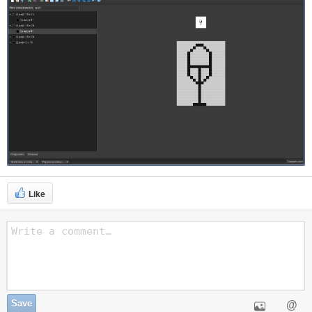
Like
Save
@