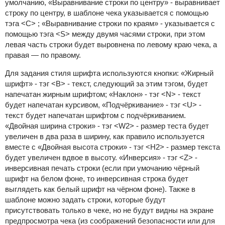
умолчанию, «Выравнивание строки по центру» - выравнивает
строку по центру, в шаблоне чека указывается с помощью
тэга
<C> ;
«Выравнивание строки по краям» - указывается с
помощью тэга
<S>
между двумя часями строки, при этом
левая часть строки будет выровнена по левому краю чека, а
правая — по правому.
Для задания стиля шрифта используются кнопки: «Жирный
шрифт» - тэг
<B> -
текст, следующий за этим тэгом, будет
напечатан жирным шрифтом; «Наклон» - тэг
<N>
- текст
будет напечатан курсивом, «Подчёркивание» - тэг <U> -
текст будет напечатан шрифтом с подчёркиванием.
«Двойная ширина строки» - тэг <W2> - размер теста будет
увеличен в два раза в ширину, как правило используется
вместе с «Двойная высота строки» - тэг <H2> - размер текста
будет увеличен вдвое в высоту. «Инверсия» - тэг <Z> -
инверсивная печать строки (если при умочанию чёрный
шрифт на белом фоне, то инверсивная строка будет
выглядеть как белый шрифт на чёрном фоне). Также в
шаблоне можно задать строки, которые будут
присутствовать только в чеке, но не будут видны на экране
предпросмотра чека (из соображений безопасности или для