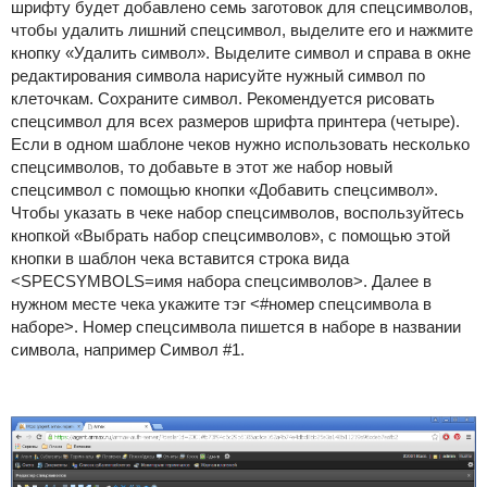
шрифту будет добавлено семь заготовок для спецсимволов,
чтобы удалить лишний спецсимвол, выделите его и нажмите
кнопку «Удалить символ». Выделите символ и справа в окне
редактирования символа нарисуйте нужный символ по
клеточкам. Сохраните символ. Рекомендуется рисовать
спецсимвол для всех размеров шрифта принтера (четыре).
Если в одном шаблоне чеков нужно использовать несколько
спецсимволов, то добавьте в этот же набор новый
спецсимвол с помощью кнопки «Добавить спецсимвол».
Чтобы указать в чеке набор спецсимволов, воспользуйтесь
кнопкой «Выбрать набор спецсимволов», с помощью этой
кнопки в шаблон чека вставится строка вида
<
SPECSYMBOLS
=
имя набора спецсимволов
>.
Далее в
нужном месте чека укажите тэг
<#
номер спецсимвола в
наборе
>.
Номер спецсимвола пишется в наборе в названии
символа, например Символ
#1.