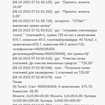
[08.10.2022 07:51:49.125] : gui : "Принято, монета
10,00"
[08.10.2022 07:51:52.250] : gui : "Принято, монета
5,00"
[08.10.2022 07:51:58.718] : acceptors : "CCNet" ":
выключаю прием купюр"
[08.10.2022 07:51:59.812] : gui : "отправка платежа(gui-
>core) " "платежей=1, сумма 725 из них к зачислению
675.7, комиссия 49.3, платежи[провайдер: #3 Теле2, к
зачислению=675.7, комиссия=49.3, всего=725,
телефон/счет=9509195459,
детализация[Номер=9509195459], тип суммы=0]"
[08.10.2022 07:52:00.015] : gui : "Очистка пачки
платежей. До очистки внесенных средств: " "725,00"
[08.10.2022 07:52:00.046] : core : "Получена пачка
платежей для проведения: 1 платежей на 725,00"
[08.10.2022 07:52:00.078] : core : "
Пачка:
[3] Теле2. Счет: 9509195459, К зачислению: 675,70,
Комиссия: 49,30
Монета: 2x10,00=20,00; Монета: 1x5,00=5,00; Купюра:
2x100,00=200,00; Купюра: 1x500,00=500,00"