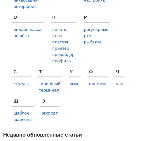
инкассация
настройка
интерфейс
О
П
Р
онлайн-касса,
печать,
регулярные
ошибка
план
ртм
платежи
рыбалка
принтер
провайдер
профиль
С
Т
У
Ф
Ч
статусы
тарифный
умка
фантики
чек
терминал
Ш
Э
шаблон
экспорт
шаблоны
Недавно обновлённые статьи