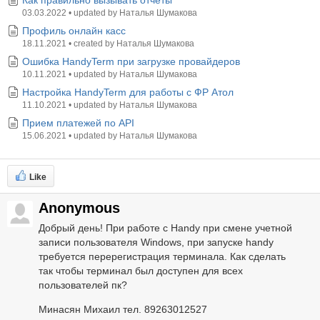
Как правильно вызывать отчеты
03.03.2022
•
updated by
Наталья Шумакова
Профиль онлайн касс
18.11.2021
•
created by
Наталья Шумакова
Ошибка HandyTerm при загрузке провайдеров
10.11.2021
•
updated by
Наталья Шумакова
Настройка HandyTerm для работы с ФР Атол
11.10.2021
•
updated by
Наталья Шумакова
Прием платежей по API
15.06.2021
•
updated by
Наталья Шумакова
Like
Anonymous
Добрый день! При работе c Handy при смене учетной
записи пользователя Windows, при запуске handy
требуется перерегистрация терминала. Как сделать
так чтобы терминал был доступен для всех
пользователей пк?
Минасян Михаил тел. 89263012527