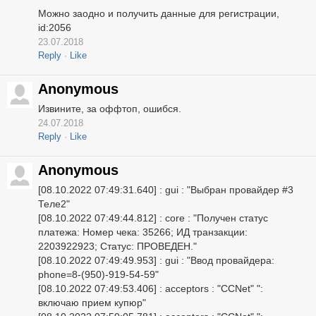
Можно заодно и получить данные для регистрации,
id:2056
23.07.2018
Reply
Like
Anonymous
Извините, за оффтоп, ошибся.
24.07.2018
Reply
Like
Anonymous
[08.10.2022 07:49:31.640] : gui : "Выбран провайдер #3
Теле2"
[08.10.2022 07:49:44.812] : core : "Получен статус
платежа: Номер чека: 35266; ИД транзакции:
2203922923; Статус: ПРОВЕДЕН."
[08.10.2022 07:49:49.953] : gui : "Ввод провайдера:
phone=8-(950)-919-54-59"
[08.10.2022 07:49:53.406] : acceptors : "CCNet" ":
включаю прием купюр"