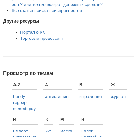
есть? или только возврат денежных средств?
Все статьи поиска неисправностей
Другие ресурсы
Портал о ККТ
Торговый процессинг
Просмотр по темам
A-Z
А
В
Ж
handy
антифишинг
выражения
журнал
regexp
summtopay
И
К
М
Н
импорт
ккт
маска
налог