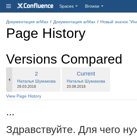
Spaces
Browse
Документация arMax
Документация arMax
Новый значок "И
Page History
Versions Compared
compared
Old
New
2
Current
with
changes.mady.by.user
changes.mady.by.user
Наталья Шумакова
Version
Наталья Шумакова
Version
Saved
Saved
28.03.2018
20.08.2018
on
on
View Page History
...
Здравствуйте. Для чего н