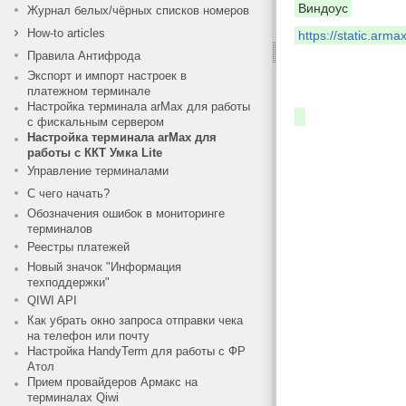
Виндоус
Журнал белых/чёрных списков номеров
How-to articles
https://static.arm
Правила Антифрода
Экспорт и импорт настроек в
платежном терминале
Настройка терминала arMax для работы
с фискальным сервером
Настройка терминала arMax для
работы с ККТ Умка Lite
Управление терминалами
С чего начать?
Обозначения ошибок в мониторинге
терминалов
Реестры платежей
Новый значок "Информация
техподдержки"
QIWI API
Как убрать окно запроса отправки чека
на телефон или почту
Настройка HandyTerm для работы с ФР
Атол
Прием провайдеров Армакс на
терминалах Qiwi