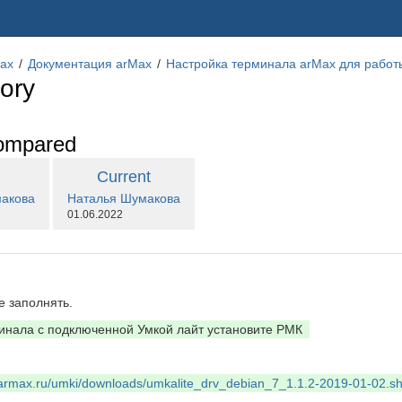
ax
Документация arMax
Настройка терминала arMax для работы
ory
ompared
compared
New
Current
with
.by.user
changes.mady.by.user
акова
sion
Наталья Шумакова
Version
Saved
01.06.2022
on
е заполнять.
инала с подключенной Умкой лайт установите РМК
ic.armax.ru/umki/downloads/umkalite_drv_debian_7_1.1.2-2019-01-02.s