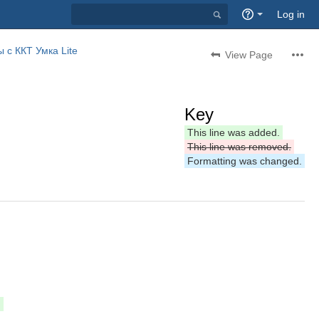
Quick
Log in
Search
 с ККТ Умка Lite
View Page
Key
This line was added.
This line was removed.
Formatting was changed.
h